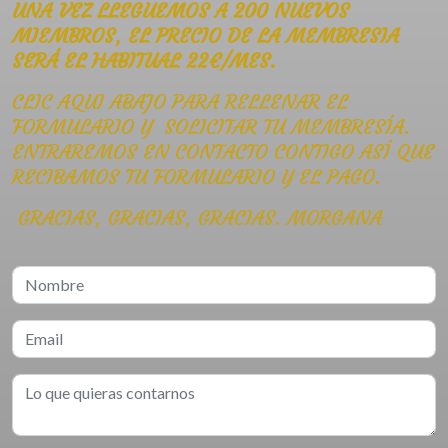
UNA VEZ LLEGUEMOS A 200 NUEVOS
MIEMBROS, EL PRECIO DE LA MEMBRESIA
SERÁ EL HABITUAL 22€/MES.
CLIC AQUI ABAJO PARA RELLENAR EL
FORMULARIO Y SOLICITAR TU MEMBRESÍA.
ENTRAREMOS EN CONTACTO CONTIGO ASÍ QUE
RECIBAMOS TU FORMULARIO Y EL PAGO.
GRACIAS, GRACIAS, GRACIAS. MORGANA